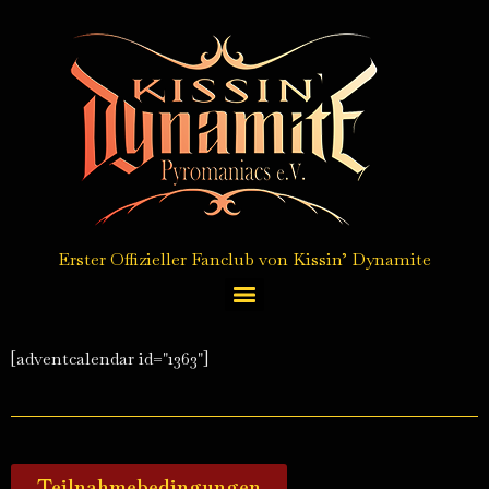
Erster Offizieller Fanclub von Kissin’ Dynamite
Autogrammkarten Service / autograph card service
[adventcalendar id="1363"]
Teilnahmebedingungen