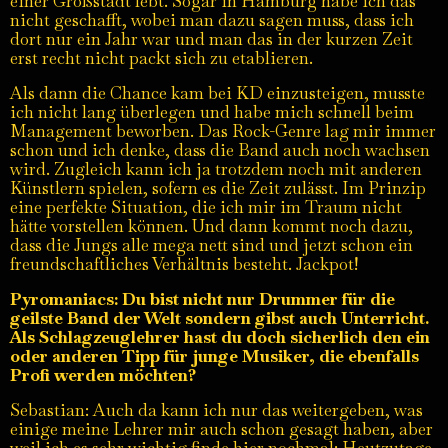
einer Großstadt lebt. Sogar in Hamburg habe ich das
nicht geschafft, wobei man dazu sagen muss, dass ich
dort nur ein Jahr war und man das in der kurzen Zeit
erst recht nicht packt sich zu etablieren.
Als dann die Chance kam bei KD einzusteigen, musste
ich nicht lang überlegen und habe mich schnell beim
Management beworben. Das Rock-Genre lag mir immer
schon und ich denke, dass die Band auch noch wachsen
wird. Zugleich kann ich ja trotzdem noch mit anderen
Künstlern spielen, sofern es die Zeit zulässt. Im Prinzip
eine perfekte Situation, die ich mir im Traum nicht
hätte vorstellen können. Und dann kommt noch dazu,
dass die Jungs alle mega nett sind und jetzt schon ein
freundschaftliches Verhältnis besteht. Jackpot!
Pyromaniacs: Du bist nicht nur Drummer für die
geilste Band der Welt sondern gibst auch Unterricht.
Als Schlagzeuglehrer hast du doch sicherlich den ein
oder anderen Tipp für junge Musiker, die ebenfalls
Profi werden möchten?
Sebastian: Auch da kann ich nur das weitergeben, was
einige meine Lehrer mir auch schon gesagt haben, aber