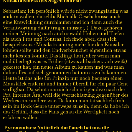
Musikbusiness das Sagen hättest?
Sebastian: Ich persönlich würde nicht zwangsläufig was
ändern wollen, da schließlich alle Geschehnisse auch
eine Entwicklung durchlaufen und ich dann auch die
Verantwortung dafür tragen müsste ;-). Dazu gehören
meiner Meinung nach auch sowohl Höhen und Tiefen
als auch Pros und Contras. Ich finde aber, dass sich
beispielsweise Musikstreaming mehr für den Künstler
lohnen sollte und den Endverbraucher eigentlich etwas
mehr kosten könnte. Das klingt hart, aber wenn man
mal überlegt was es Früher (etwas altbacken…ich weiß)
gekostet hat, ein neues Album zu kaufen und was man
dafür alles auf sich genommen hat um es zu bekommen.
Heute ist das alles im Prinzip nur noch bequem einen
Mausklick entfernt und immer überall für ein paar Cent
verfügbar. Da sehnt man sich schon irgendwo nach der
Prä-Internet-Ära, weil die Wertschätzung gegenüber des
Werkes eine andere war. Da kann man tatsächlich froh
sein im Rock-Genre unterwegs zu sein, denn da habe ich
das Gefühl, dass die Fans genau die Wertigkeit noch
erfahren wollen.
Pyromaniacs: Natürlich darf auch bei uns die