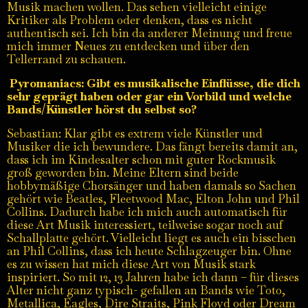
Musik machen wollen. Das sehen vielleicht einige
Kritiker als Problem oder denken, dass es nicht
authentisch sei. Ich bin da anderer Meinung und freue
mich immer Neues zu entdecken und über den
Tellerrand zu schauen.
Pyromaniacs: Gibt es musikalische Einflüsse, die dich
sehr geprägt haben oder gar ein Vorbild und welche
Bands/Künstler hörst du selbst so?
Sebastian: Klar gibt es extrem viele Künstler und
Musiker die ich bewundere. Das fängt bereits damit an,
dass ich im Kindesalter schon mit guter Rockmusik
groß geworden bin. Meine Eltern sind beide
hobbymäßige Chorsänger und haben damals so Sachen
gehört wie Beatles, Fleetwood Mac, Elton John und Phil
Collins. Dadurch habe ich mich auch automatisch für
diese Art Musik interessiert, teilweise sogar noch auf
Schallplatte gehört. Vielleicht liegt es auch ein bisschen
an Phil Collins, dass ich heute Schlagzeuger bin. Ohne
es zu wissen hat mich diese Art von Musik stark
inspiriert. So mit 12, 13 Jahren habe ich dann – für dieses
Alter nicht ganz typisch- gefallen an Bands wie Toto,
Metallica, Eagles, Dire Straits, Pink Floyd oder Dream