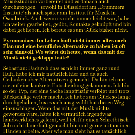
Musikstudium vorbereitet und es danach auch
durchgezogen – sowohl in Düsseldorf am ‚Drummers
Institute‘ als auch später am Institut für Musik in
Osnabrück. Auch wenn es nicht immer leicht war, habe
ich weiter gearbeitet, geübt, Kontakte geknüpft und bin
dabei geblieben. Ich bereue es zum Glück bisher nicht.
Pyromaniacs: Im Leben läuft nicht immer alles nach
Plan und eine berufliche Alternative zu haben ist oft
sehr sinnvoll. Wo wärst du heute, wenn das mit der
Musik nicht geklappt hätte?
Sebastian: Dadurch dass es nicht immer ganz rund
läuft, habe ich mir natürlich hier und da auch
Gedanken über Alternativen gemacht. Da bin ich nur
nie auf eine konkrete Entscheidung gekommen. Ich bin
so der Typ, der eine Sache langfristig verfolgt und trotz
Rückschläge weiter macht. Ich habe zum Glück so lange
durchgehalten, bis es sich ausgezahlt hat diesen Weg
einzuschlagen. Wenn das mit der Musik nichts
geworden wäre, hätte ich vermutlich irgendwas
handwerkliches gelernt, weil ich für einen Schreibtisch-
Job nicht dauerhaft gemacht bin und gerne mit meinen
Händen arbeite. Aber wie man sieht hat es tatsächlich