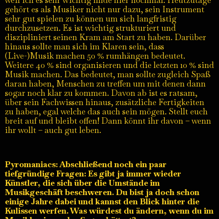
weil ich es sehr wichtig finde hier nochmal: Heutzutage
gehört es als Musiker nicht nur dazu, sein Instrument
sehr gut spielen zu können um sich langfristig
durchzusetzen. Es ist wichtig strukturiert und
diszipliniert seinen Kram am Start zu haben. Darüber
hinaus sollte man sich im Klaren sein, dass
(Live-)Musik machen 50 % rumhängen bedeutet.
Weitere 40 % sind organisieren und die letzten 10 % sind
Musik machen. Das bedeutet, man sollte zugleich Spaß
daran haben, Menschen zu treffen um mit denen dann
sogar noch klar zu kommen. Davon ab ist es ratsam,
über sein Fachwissen hinaus, zusätzliche Fertigkeiten
zu haben, egal welche das auch sein mögen. Stellt euch
breit auf und bleibt offen! Dann könnt ihr davon – wenn
ihr wollt – auch gut leben.
Pyromaniacs: Abschließend noch ein paar
tiefgründige Fragen: Es gibt ja immer wieder
Künstler, die sich über die Umstände im
Musikgeschäft beschweren. Du bist ja doch schon
einige Jahre dabei und kannst den Blick hinter die
Kulissen werfen. Was würdest du ändern, wenn du im