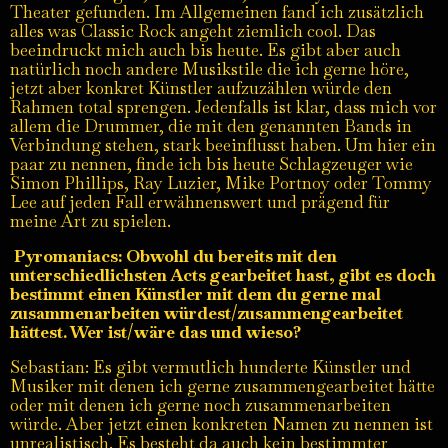
Theater gefunden. Im Allgemeinen fand ich zusätzlich
alles was Classic Rock angeht ziemlich cool. Das
beeindruckt mich auch bis heute. Es gibt aber auch
natürlich noch andere Musikstile die ich gerne höre,
jetzt aber konkret Künstler aufzuzählen würde den
Rahmen total sprengen. Jedenfalls ist klar, dass mich vor
allem die Drummer, die mit den genannten Bands in
Verbindung stehen, stark beeinflusst haben. Um hier ein
paar zu nennen, finde ich bis heute Schlagzeuger wie
Simon Phillips, Ray Luzier, Mike Portnoy oder Tommy
Lee auf jeden Fall erwähnenswert und prägend für
meine Art zu spielen.
Pyromaniacs: Obwohl du bereits mit den
unterschiedlichsten Acts gearbeitet hast, gibt es doch
bestimmt einen Künstler mit dem du gerne mal
zusammenarbeiten würdest/zusammengearbeitet
hättest. Wer ist/wäre das und wieso?
Sebastian: Es gibt vermutlich hunderte Künstler und
Musiker mit denen ich gerne zusammengearbeitet hätte
oder mit denen ich gerne noch zusammenarbeiten
würde. Aber jetzt einen konkreten Namen zu nennen ist
unrealistisch. Es besteht da auch kein bestimmter