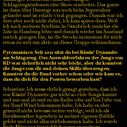
Schlagzeugstudenten eine Show erarbeitet. Das ganze
ist dann über Umwege 2012 noch beim Supertalent
gelandet und ist relativ viral gegangen. Damals war ich
dort aber noch nicht dabei, ich kam später dazu. Weil
ich nach meinem Studium in Osnabrück zunächst ein
Jahr in Hamburg lebte und danach wieder ins Saarland
zurück gezogen bin, ist die Strecke momentan für mich
etwas zu weit um aktiv an dieser Gruppe teilzunehmen.
Pyromaniacs: Seit 2021 sitzt du bei Kissin‘ Dynamite
am Schlagzeug. Das Auswahlverfahren der Jungs von
KD war sicherlich nicht sehr leicht, aber du konntest
die Jungs von dir und deinen Skills überzeugen.
Kanntest du die Band vorher schon oder wie kam es,
dass du dich für den Posten beworben hast?
Sebastian: Ich muss ehrlich gesagt gestehen, dass ich
von Kissin‘ Dynamite gar nicht so viele Songs kannte
und nur mal ab und zu im Radio oder auf YouTube von
der Band Wind bekommen habe. Ich habe es aber
generell nicht bewusst weiter verfolgt, weil ich als
Berufsmusiker irgendwie in meiner eigenen Bubble
gelebt und nicht alles mitbekommen habe. Ich wurde
Ende März 2021 (tatsächlich sogar an meinem