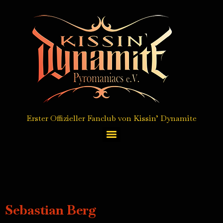
Erster Offizieller Fanclub von Kissin’ Dynamite
Autogrammkarten Service / autograph card service
Sebastian Berg