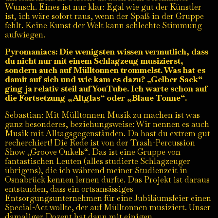
Wunsch. Eines ist nur klar: Egal wie gut der Künstler
ist, ich wäre sofort raus, wenn der Spaß in der Gruppe
fehlt. Keine Kunst der Welt kann schlechte Stimmung
aufwiegen.
Pyromaniacs: Die wenigsten wissen vermutlich, dass
du nicht nur mit einem Schlagzeug musizierst,
sondern auch auf Mülltonnen trommelst. Was hat es
damit auf sich und wie kam es dazu? „Gelber Sack“
ging ja relativ steil auf YouTube. Ich warte schon auf
die Fortsetzung „Altglas“ oder „Blaue Tonne“.
Sebastian: Mit Mülltonnen Musik zu machen ist was
ganz besonderes, beziehungsweise: Wir nennen es auch
Musik mit Alltagsgegenständen. Da hast du extrem gut
recherchiert! Die Rede ist von der Trash-Percussion
Show „Groove Onkels“. Das ist eine Gruppe von
fantastischen Leuten (alles studierte Schlagzeuger
übrigens), die ich während meiner Studienzeit in
Osnabrück kennen lernen durfte. Das Projekt ist daraus
entstanden, dass ein ortsansässiges
Entsorgungsunternehmen für eine Jubiläumsfeier einen
Special-Act wollte, der auf Mülltonnen musiziert. Unser
damaliger Dozent hat dann mit einigen