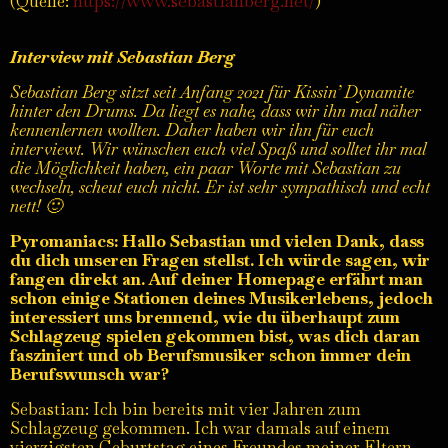
https://www.sebastianberg.net/
(Quelle:
)
Interview mit Sebastian Berg
Sebastian Berg sitzt seit Anfang 2021 für Kissin’ Dynamite
hinter den Drums. Da liegt es nahe, dass wir ihn mal näher
kennenlernen wollten. Daher haben wir ihn für euch
interviewt. Wir wünschen euch viel Spaß und solltet ihr mal
die Möglichkeit haben, ein paar Worte mit Sebastian zu
wechseln, scheut euch nicht. Er ist sehr sympathisch und echt
nett! 🙂
Pyromaniacs: Hallo Sebastian und vielen Dank, dass
du dich unseren Fragen stellst. Ich würde sagen, wir
fangen direkt an. Auf deiner Homepage erfährt man
schon einige Stationen deines Musikerlebens, jedoch
interessiert uns brennend, wie du überhaupt zum
Schlagzeug spielen gekommen bist, was dich daran
fasziniert und ob Berufsmusiker schon immer dein
Berufswunsch war?
Sebastian: Ich bin bereits mit vier Jahren zum
Schlagzeug gekommen. Ich war damals auf einem
vierzigsten Geburtstag eines Freundes meiner Eltern