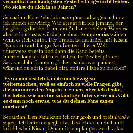
vermutlich am häufigsten gestellte Frage nicht fehlen:
Wo siehst du dich in 10 Jahren?
Sebastian: Eine Zehnjahresprognose abzugeben finde
ich immer schwierig. Wie gesagt bin ich jemand, der
langfristig durchhält um ein Ziel zu erreichen. Wenn es
aber sein müsste, würde ich einen Kompromiss wählen
wenn es sich ergibt. Der Traum ist natürlich mit Kissin‘
Dynamite auf den großen Brettern dieser Welt
unterwegs zu sein und dann die Band bereits
international etabliert zu haben. Im Zweifel gilt der
Satz von John Lennon: „Leben ist das was passiert,
während du eifrig dabei bist, andere Pläne zu machen“.
Pyromaniacs: Ich könnte noch ewig so
weitermachen, weil es einfach zu viele Fragen gibt,
die uns unter den Nägeln brennen, aber ich denke,
das heben wir uns für zukünftige Interviews auf. Gibt
es denn noch etwas, was du deinen Fans sagen
möchtest?
Sebastian: Den Fans kann ich nur groß und breit
Danke
sagen. Ich hätte nie geglaubt, dass ich so herzlich und
kritiklos bei Kissin‘ Dynamite empfangen werde. Das