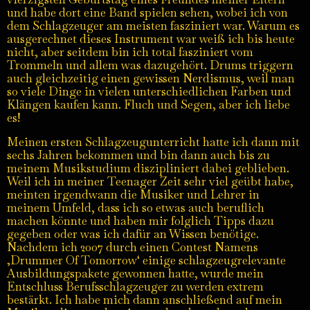
und habe dort eine Band spielen sehen, wobei ich von
dem Schlagzeuger am meisten fasziniert war. Warum es
ausgerechnet dieses Instrument war weiß ich bis heute
nicht, aber seitdem bin ich total fasziniert vom
Trommeln und allem was dazugehört. Drums triggern
auch gleichzeitig einen gewissen Nerdismus, weil man
so viele Dinge in vielen unterschiedlichen Farben und
Klängen kaufen kann. Fluch und Segen, aber ich liebe
es!
Meinen ersten Schlagzeugunterricht hatte ich dann mit
sechs Jahren bekommen und bin dann auch bis zu
meinem Musikstudium diszipliniert dabei geblieben.
Weil ich in meiner Teenager Zeit sehr viel geübt habe,
meinten irgendwann die Musiker und Lehrer in
meinem Umfeld, dass ich so etwas auch beruflich
machen könnte und haben mir folglich Tipps dazu
gegeben oder was ich dafür an Wissen benötige.
Nachdem ich 2007 durch einen Contest Namens
‚Drummer Of Tomorrow‘ einige schlagzeugrelevante
Ausbildungspakete gewonnen hatte, wurde mein
Entschluss Berufsschlagzeuger zu werden extrem
bestärkt. Ich habe mich dann anschließend auf mein