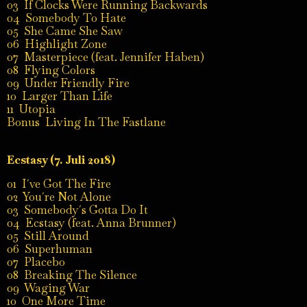
03 If Clocks Were Running Backwards
04 Somebody To Hate
05 She Came She Saw
06 Highlight Zone
07 Masterpiece (feat. Jennifer Haben)
08 Flying Colors
09 Under Friendly Fire
10 Larger Than Life
11 Utopia
Bonus Living In The Fastlane
Ecstasy (7. Juli 2018)
01 I´ve Got The Fire
02 You´re Not Alone
03 Somebody´s Gotta Do It
04 Ecstasy (feat. Anna Brunner)
05 Still Around
06 Superhuman
07 Placebo
08 Breaking The Silence
09 Waging War
10 One More Time