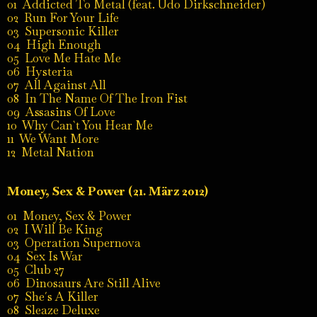
01 Addicted To Metal (feat. Udo Dirkschneider)
02 Run For Your Life
03 Supersonic Killer
04 High Enough
05 Love Me Hate Me
06 Hysteria
07 All Against All
08 In The Name Of The Iron Fist
09 Assasins Of Love
10 Why Can`t You Hear Me
11 We Want More
12 Metal Nation
Money, Sex & Power (21. März 2012)
01 Money, Sex & Power
02 I Will Be King
03 Operation Supernova
04 Sex Is War
05 Club 27
06 Dinosaurs Are Still Alive
07 She´s A Killer
08 Sleaze Deluxe