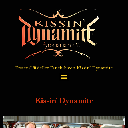
Erster Offizieller Fanclub von Kissin’ Dynamite
Autogrammkarten Service / autograph card service
Kissin' Dynamite