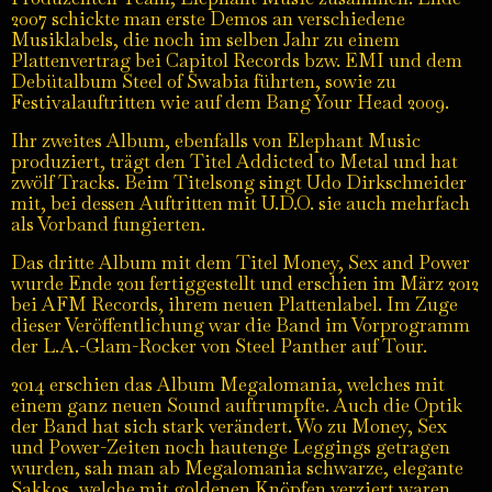
2007 schickte man erste Demos an verschiedene
Musiklabels, die noch im selben Jahr zu einem
Plattenvertrag bei Capitol Records bzw. EMI und dem
Debütalbum Steel of Swabia führten, sowie zu
Festivalauftritten wie auf dem Bang Your Head 2009.
Ihr zweites Album, ebenfalls von Elephant Music
produziert, trägt den Titel Addicted to Metal und hat
zwölf Tracks. Beim Titelsong singt Udo Dirkschneider
mit, bei dessen Auftritten mit U.D.O. sie auch mehrfach
als Vorband fungierten.
Das dritte Album mit dem Titel Money, Sex and Power
wurde Ende 2011 fertiggestellt und erschien im März 2012
bei AFM Records, ihrem neuen Plattenlabel. Im Zuge
dieser Veröffentlichung war die Band im Vorprogramm
der L.A.-Glam-Rocker von Steel Panther auf Tour.
2014 erschien das Album Megalomania, welches mit
einem ganz neuen Sound auftrumpfte. Auch die Optik
der Band hat sich stark verändert. Wo zu Money, Sex
und Power-Zeiten noch hautenge Leggings getragen
wurden, sah man ab Megalomania schwarze, elegante
Sakkos, welche mit goldenen Knöpfen verziert waren.