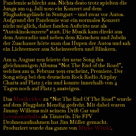
Pandemie schlecht aus. Nichts desto trotz spielten die
Jungs am 04. Juli 2020 ein Konzert auf dem
Flughafengelände in Stuttgart – und zwar vor Autos.
Aufgrund der Pandemie war ein normales Konzert
nicht möglich, daher fanden Auftritte nur als
“Autokinokonzerte” statt. Die Musik kam direkt aus
dem Autoradio und neben dem Klatschen und Jubeln
der Zuschauer hörte man das Hupen der Autos und sah
ein Lichtermeer aus Scheinwerfern und Blinkern.
Am 11. August 2021 feierte der neue Song des
gleichnamigen Albums “Not The End of the Road”,
welches am 21. Februar 2022 erscheint, Premiere. Der
Song stieg bei den deutschen Rock Radio Airplay
Charts auf Platz 5 ein und konnte innerhalb von 4
Tagen noch auf Platz 3 ansteigen.
Musikvideo
Das
zu “Not The End Of The Road” wurde
auf dem Flugplatz Mendig gedreht. Mit dabei waren
Jimmy Willems mit seinem Drift Car und
Leeananathalia
als Tänzerin. Die FPV
Drohnenaufnahmen hat Jim Müller gemacht.
Mirko Witzki
Produziert wurde das ganze von
.