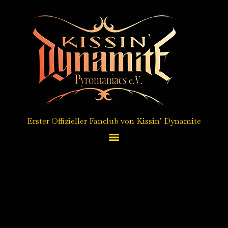
Erster Offizieller Fanclub von Kissin’ Dynamite
Autogrammkarten Service / autograph card service