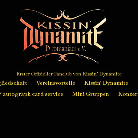
Erster Offizieller Fanclub von Kissin’ Dynamite
liedschaft
Vereinsvorteile
Kissin‘ Dynamite
 autograph card service
Mini Gruppen
Konzer