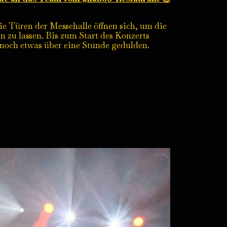
Türen der Messehalle öffnen sich, um die
 zu lassen. Bis zum Start des Konzerts
 noch etwas über eine Stunde gedulden.