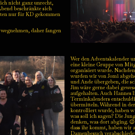
ich nicht ganz unrecht,
 Abend beschränkte sich
isten nur für KD gekommen
orwegnehmen, daher fangen
Wer den Adventskalender unse
eine kleine Gruppe von Mit
organisiert wurde. Nachdem 
wurden wir von Jomi abgeho
und Ande übergeben, die sch
Jim wäre gerne dabei gewese
aufgehalten. Auch Hannes li
Terminkalenders entschuldi
übermitteln. Während in der
kontrolliert wurde, haben 
was soll ich sagen? Die Jung
denken, was dort abging. 😉 
dass ihr kommt, haben wir 
Damenbesuch verabschiede