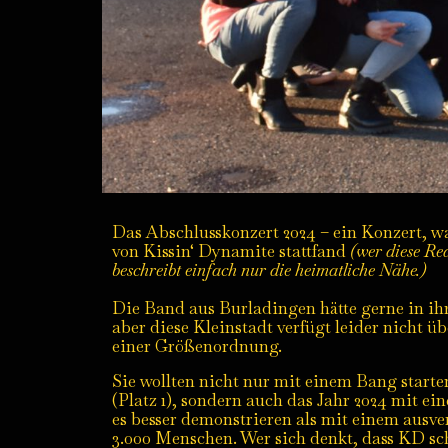
Das Abschlusskonzert 2024 – ein Konzert,
von Kissin‘ Dynamite stattfand
(wer diese Re
beschreibt einfach nur die heimatliche Nähe.)
Die Band aus Burladingen hätte gerne in ihr
aber diese Kleinstadt verfügt leider nicht ü
einer Größenordnung.
Sie wollten nicht nur mit einem Bang start
(Platz 1), sondern auch das Jahr 2024 mit 
es besser demonstrieren als mit einem ausve
3.000 Menschen. Wer sich denkt, dass KD sch