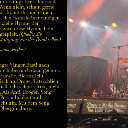
r die Jungs live schon mal
Wenn nicht, schaut gerne
ort könnt ihr auch einen
 den es auf keiner einzigen
ffizielle Hymne der
er wird diese Hymne beim
gespielt.
(Quelle: div.
tätigung von der Band selber)
asmus wieder)
agte Sänger Basti nach
e haben sich dazu geoutet,
Für die, die es nicht
sch als Droge. Tatsächlich
elleicht schon verrät, nicht
n. Als Anti-Drogen-Song
 Persönlichkeit und
Sucht hin. Mit dem Song
s Obergünzburg.