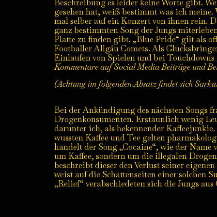
Beschreibung es leider keine Worte gibt. We
gesehen hat, weiß bestimmt was ich meine. 
mal selber auf ein Konzert von ihnen rein. D
ganz bestimmten Song der Jungs miterleben,
Platte zu finden gibt. „Blue Pride“ gilt als o
Footballer Allgäu Comets. Als Glücksbring
Einlaufen von Spielen und bei Touchdowns 
Kommentare auf Social Media Beiträge und Bes
(Achtung im folgenden Absatz findet sich Sark
Bei der Ankündigung des nächsten Songs fr
Drogenkonsumenten. Erstaunlich wenig Leut
darunter ich, als bekennender Kaffeejunkie. 
wussten Kaffee und Tee gelten pharmakologi
handelt der Song „Cocaine“, wie der Name vi
um Kaffee, sondern um die illegalen Droge
beschreibt dieser den Verlust seiner eigenen
weist auf die Schattenseiten einer solchen 
„Relief“ verabschiedeten sich die Jungs au