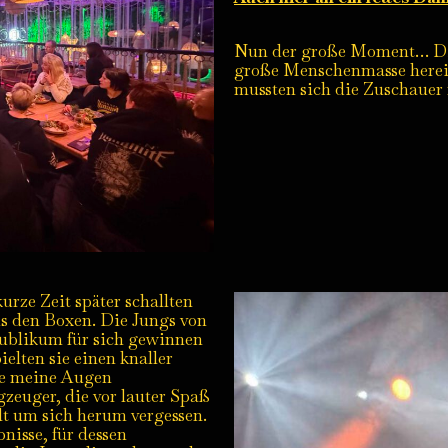
Nun der große Moment… Die 
große Menschenmasse herein
mussten sich die Zuschauer
urze Zeit später schallten
s den Boxen. Die Jungs von
Publikum für sich gewinnen
elten sie einen knaller
te meine Augen
zeuger, die vor lauter Spaß
elt um sich herum vergessen.
nisse, für dessen