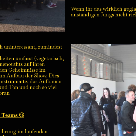
Wenn ihr das wirklich gegla
anständigen Jungs nicht ric
ch uninteressant, zumindest
heiten umfasst (vegetarisch,
enoutfits auf ihren
den Geheimnisse im
zum Aufbau der Show. Dies
 Instrumente, das Aufbauen
und Ton und noch so viel
oran
e Teams 🙂
Führung im laufenden