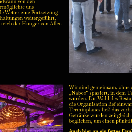
endwann von den
rmöglichte uns
 Wetter eine Fortsetzung
haltungen weitergeführt,
 trieb der Hunger von Allen
Wir sind gemeinsam, ohne d
„Naboo“ spaziert, in dem Ta
wurden. Die Wahl des Resta
die Organisation lief einwa
Terminplanes ließ das vorbes
Getränke wurden zeitgleic
beglichen, um einen pünktl
Auch hier an ein fettes D