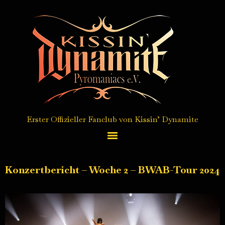
Erster Offizieller Fanclub von Kissin’ Dynamite
Autogrammkarten Service / autograph card service
Konzertbericht – Woche 2 – BWAB-Tour 2024