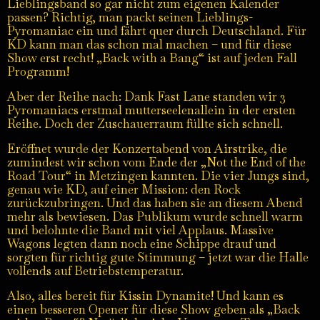
Lieblingsband so gar nicht zum eigenen Kalender
passen? Richtig, man packt seinen Lieblings-
Pyromaniac ein und fährt quer durch Deutschland. Für
KD kann man das schon mal machen – und für diese
Show erst recht! „Back with a Bang“ ist auf jeden Fall
Programm!
Aber der Reihe nach: Dank Fast Lane standen wir 3
Pyromaniacs erstmal mutterseelenallein in der ersten
Reihe. Doch der Zuschauerraum füllte sich schnell.
Eröffnet wurde der Konzertabend von Airstrike, die
zumindest wir schon vom Ende der „Not the End of the
Road Tour“ in Metzingen kannten. Die vier Jungs sind,
genau wie KD, auf einer Mission: den Rock
zurückzubringen. Und das haben sie an diesem Abend
mehr als bewiesen. Das Publikum wurde schnell warm
und belohnte die Band mit viel Applaus. Massive
Wagons legten dann noch eine Schippe drauf und
sorgten für richtig gute Stimmung – jetzt war die Halle
vollends auf Betriebstemperatur.
Also, alles bereit für Kissin Dynamite! Und kann es
einen besseren Opener für diese Show geben als „Back