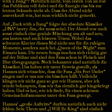
with a Bang“? Natürlich nicht. Vom ersten Ton an war
das Publikum voll dabei und die Energie riss bis zur
letzten Sekunde nicht ab. Dass der Abend nicht
ausverkauft war, hat man wirklich nicht gemerkt.
Auf „Back with a Bang“ folgte der absolute Klassiker
„DNA“ (sorry Jim, der muss sein). Der Abend war auch
sonst einfach eine geniale Mischung aus alt und neu,
aus lauten und auch leiseren Tönen. Wobei das
schwarze Klavier dieses Mal nicht nur für die ruhigen
Momente, sondern auch bei „Queen of the Night“ zum
Einsatz kam. Die neuen Songs machen sich richtig gut
auf der Bühne und sind den Fans schon in Fleisch und
Blut übergegangen. Noch bekannter sind natürlich die
Klassiker. Das haben wir unter Beweis gestellt, als
Hannes sich wünschte, dass die Fans „Six Feet Under“
singen und er uns nur ein bisschen hilft. Vielleicht
klingen wir nicht ganz so gut wie Hannes, aber ich
würde behaupten, dass wir das ziemlich gut hingekriegt
haben. Und es hat, wie ich finde, für einen schönen
Gemeinschaftsmoment unter den Fans gesorgt.
Hannes‘ „große Auftritte“ durften natürlich auch nicht
fehlen. Sein Thron und „I Will Be King“ sind einfach