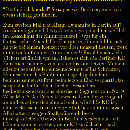
“Dit find ick knorke!” So sagen wir Berliner, wenn wir
etwas richtig gut finden.
Zum zweiten Mal trat Kissin‘ Dynamite in Berlin auf!
Am Sonntagabend des 13.Oktober 2024 machten sie Halt
im Kesselhaus der Kulturbrauerei – was für ein
fantastischer Abend! Die Energie im Raum fühlte sich
an wie bei einem Konzert vor über tausend Leuten, trotz
nur etwa fünfhundert Anwesenden! Obwohl noch viele
Tickets erhältlich waren, ließen es sich die Berliner KD-
Fans nicht nehmen, vom ersten bis zum letzten Moment
alles zu geben! Jeder einzelne Song traf ins Schwarze;
Hannes lobte das Publikum ausgiebig. Jim hatte
beinahe seinen Auftritt beim letzten Lied verpasst! Das
sorgte wieder für einen Lacher. Besonders
beeindruckend war das akustische Segment von „Not A
Wise Man“: Der Perspektivwechsel kam hervorragend
an und es zeigte sich einmal mehr, wie fähig KD ist,
ohne elektrische Instrumente Eindruck zu hinterlassen!
Alle hatten riesigen Spaß während dieses
unvergesslichen Abends im Berliner Kesselhaus – wir
können kaum erwarten, wenn KD zurückkehrt nach
Berlin, wir hoffen darauf, dass wir neue KD-Fans