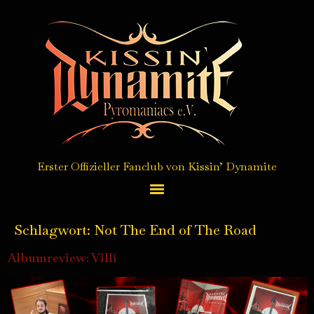
Erster Offizieller Fanclub von Kissin’ Dynamite
Autogrammkarten Service / autograph card service
Schlagwort:
Not The End of The Road
Albumreview: Villi