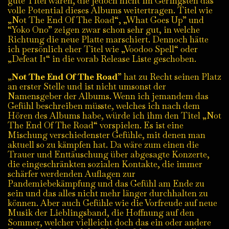
gute Titel waren, die jedoch nicht im Geringsten das
volle Potential dieses Albums weitertragen. Titel wie
„Not The End Of The Road“, „What Goes Up” und
“Yoko Ono” zeigen zwar schon sehr gut, in welche
Richtung die neue Platte marschiert. Dennoch hätte
ich persönlich eher Titel wie „Voodoo Spell“ oder
„Defeat It“ in die vorab Release Liste geschoben.
„
Not The End Of The Road
” hat zu Recht seinen Platz
an erster Stelle und ist nicht umsonst der
Namensgeber der Albums. Wenn ich jemandem das
Gefühl beschreiben müsste, welches ich nach dem
Hören des Albums habe, würde ich ihm den Titel „Not
The End Of The Road“ vorspielen. Es ist eine
Mischung verschiedenster Gefühle, mit denen man
aktuell so zu kämpfen hat. Da wäre zum einen die
Trauer und Enttäuschung über abgesagte Konzerte,
die eingeschränkten sozialen Kontakte, die immer
schärfer werdenden Auflagen zur
Pandemiebekämpfung und das Gefühl am Ende zu
sein und das alles nicht mehr länger durchhalten zu
können. Aber auch Gefühle wie die Vorfreude auf neue
Musik der Lieblingsband, die Hoffnung auf den
Sommer, welcher vielleicht doch das ein oder andere