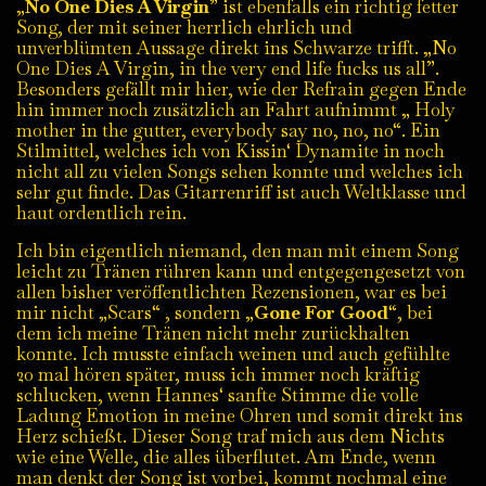
„
No One Dies A Virgin
” ist ebenfalls ein richtig fetter
Song, der mit seiner herrlich ehrlich und
unverblümten Aussage direkt ins Schwarze trifft. „No
One Dies A Virgin, in the very end life fucks us all”.
Besonders gefällt mir hier, wie der Refrain gegen Ende
hin immer noch zusätzlich an Fahrt aufnimmt „ Holy
mother in the gutter, everybody say no, no, no“. Ein
Stilmittel, welches ich von Kissin‘ Dynamite in noch
nicht all zu vielen Songs sehen konnte und welches ich
sehr gut finde. Das Gitarrenriff ist auch Weltklasse und
haut ordentlich rein.
Ich bin eigentlich niemand, den man mit einem Song
leicht zu Tränen rühren kann und entgegengesetzt von
allen bisher veröffentlichten Rezensionen, war es bei
mir nicht „Scars“ , sondern „
Gone For Good
“, bei
dem ich meine Tränen nicht mehr zurückhalten
konnte. Ich musste einfach weinen und auch gefühlte
20 mal hören später, muss ich immer noch kräftig
schlucken, wenn Hannes‘ sanfte Stimme die volle
Ladung Emotion in meine Ohren und somit direkt ins
Herz schießt. Dieser Song traf mich aus dem Nichts
wie eine Welle, die alles überflutet. Am Ende, wenn
man denkt der Song ist vorbei, kommt nochmal eine