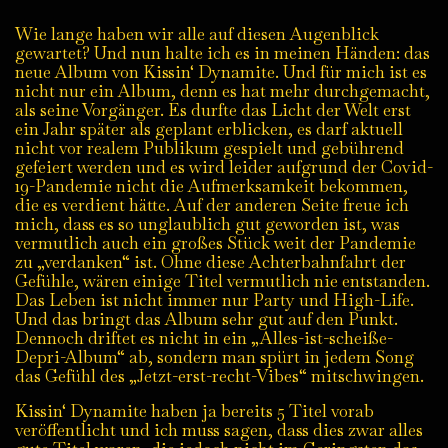
Wie lange haben wir alle auf diesen Augenblick
gewartet? Und nun halte ich es in meinen Händen: das
neue Album von Kissin‘ Dynamite. Und für mich ist es
nicht nur ein Album, denn es hat mehr durchgemacht,
als seine Vorgänger. Es durfte das Licht der Welt erst
ein Jahr später als geplant erblicken, es darf aktuell
nicht vor realem Publikum gespielt und gebührend
gefeiert werden und es wird leider aufgrund der Covid-
19-Pandemie nicht die Aufmerksamkeit bekommen,
die es verdient hätte. Auf der anderen Seite freue ich
mich, dass es so unglaublich gut geworden ist, was
vermutlich auch ein großes Stück weit der Pandemie
zu „verdanken“ ist. Ohne diese Achterbahnfahrt der
Gefühle, wären einige Titel vermutlich nie entstanden.
Das Leben ist nicht immer nur Party und High-Life.
Und das bringt das Album sehr gut auf den Punkt.
Dennoch driftet es nicht in ein „Alles-ist-scheiße-
Depri-Album“ ab, sondern man spürt in jedem Song
das Gefühl des „Jetzt-erst-recht-Vibes“ mitschwingen.
Kissin‘ Dynamite haben ja bereits 5 Titel vorab
veröffentlicht und ich muss sagen, dass dies zwar alles