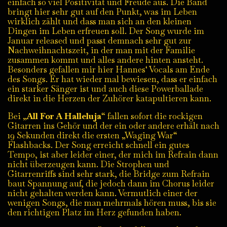
einfach so viel Positivität und Freude aus. Die Band
bringt hier sehr gut auf den Punkt, was im Leben
wirklich zählt und dass man sich an den kleinen
Dingen im Leben erfreuen soll. Der Song wurde im
Januar released und passt demnach sehr gut zur
Nachweihnachtszeit, in der man mit der Familie
zusammen kommt und alles andere hinten ansteht.
Besonders gefallen mir hier Hannes‘ Vocals am Ende
des Songs. Er hat wieder mal bewiesen, dass er einfach
ein starker Sänger ist und auch diese Powerballade
direkt in die Herzen der Zuhörer katapultieren kann.
Bei „
All For A Halleluja
“ fallen sofort die rockigen
Gitarren ins Gehör und der ein oder andere erhält nach
19 Sekunden direkt die ersten „Waging War“
Flashbacks. Der Song erreicht schnell ein gutes
Tempo, ist aber leider einer, der mich im Refrain dann
nicht überzeugen kann. Die Strophen und
Gitarrenriffs sind sehr stark, die Bridge zum Refrain
baut Spannung auf, die jedoch dann im Chorus leider
nicht gehalten werden kann. Vermutlich einer der
wenigen Songs, die man mehrmals hören muss, bis sie
den richtigen Platz im Herz gefunden haben.