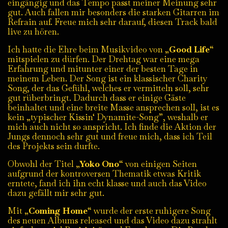
eingängig und das Tempo passt meiner Meinung sehr
gut. Auch fallen mir besonders die starken Gitarren im
Refrain auf. Freue mich sehr darauf, diesen Track bald
live zu hören.
Ich hatte die Ehre beim Musikvideo von „
Good Life
“
mitspielen zu dürfen. Der Drehtag war eine mega
Erfahrung und mitunter einer der besten Tage in
meinem Leben. Der Song ist ein klassischer Charity
Song, der das Gefühl, welches er vermitteln soll, sehr
gut rüberbringt. Dadurch dass er einige Gäste
beinhaltet und eine breite Masse ansprechen soll, ist es
kein „typischer Kissin‘ Dynamite-Song”, weshalb er
mich auch nicht so anspricht. Ich finde die Aktion der
Jungs dennoch sehr gut und freue mich, dass ich Teil
des Projekts sein durfte.
Obwohl der Titel „
Yoko Ono
“ von einigen Seiten
aufgrund der kontroversen Thematik etwas Kritik
erntete, fand ich ihn echt klasse und auch das Video
dazu gefällt mir sehr gut.
Mit „
Coming Home
“ wurde der erste ruhigere Song
des neuen Albums released und das Video dazu strahlt