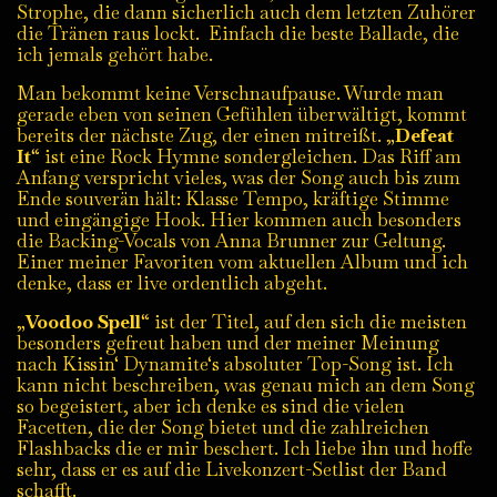
Strophe, die dann sicherlich auch dem letzten Zuhörer
die Tränen raus lockt. Einfach die beste Ballade, die
ich jemals gehört habe.
Man bekommt keine Verschnaufpause. Wurde man
gerade eben von seinen Gefühlen überwältigt, kommt
bereits der nächste Zug, der einen mitreißt. „
Defeat
It
“ ist eine Rock Hymne sondergleichen. Das Riff am
Anfang verspricht vieles, was der Song auch bis zum
Ende souverän hält: Klasse Tempo, kräftige Stimme
und eingängige Hook. Hier kommen auch besonders
die Backing-Vocals von Anna Brunner zur Geltung.
Einer meiner Favoriten vom aktuellen Album und ich
denke, dass er live ordentlich abgeht.
„
Voodoo Spell
“ ist der Titel, auf den sich die meisten
besonders gefreut haben und der meiner Meinung
nach Kissin‘ Dynamite‘s absoluter Top-Song ist. Ich
kann nicht beschreiben, was genau mich an dem Song
so begeistert, aber ich denke es sind die vielen
Facetten, die der Song bietet und die zahlreichen
Flashbacks die er mir beschert. Ich liebe ihn und hoffe
sehr, dass er es auf die Livekonzert-Setlist der Band
schafft.