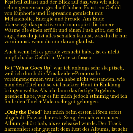
Festival zulässt und der Blick auf das, was wir alles
schon gemeinsam geschafft haben. Es ist ein Gefühl
von Euphorie und Depression gemischt mit
Melancholie, Energie und Freude. Am Ende
überwiegt das positive und man spürt die innere
Wärme die einen erfüllt und einen Push gibt, der dir
sagt, dass du jetzt alles schaffen kannst, was du dir nur
vornimmst, wenn du nur daran glaubst.
Auch wenn ich es gerade versucht habe, ist es nicht
möglich, das Gefühl in Worte zu fassen.
Bei “
What Goes Up
” war ich anfangs sehr skeptisch,
weil ich durch die Musikvideo-Promo sehr
voreingenommen war. Ich habe nicht verstanden, wie
man den Titel mit so viel nackter Haut in Einklang
bringen wollte. Als ich dann das fertige Ergebnis
gesehen habe, war es für mich jedoch stimmig und ich
finde den Titel + Video sehr gut gelungen.
„
Only the Dead
“ hat mich beim ersten Hören sofort
abgeholt. Es war der erste Song, den ich vom neuen
Album gehört hab, als es released wurde. Der Track
harmoniert sehr gut mit dem Rest des Albums, ist sehr