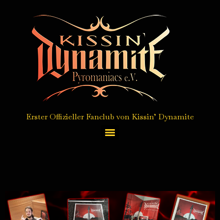
Erster Offizieller Fanclub von Kissin’ Dynamite
Autogrammkarten Service / autograph card service