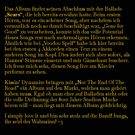
Das Album findet seinen Abschluss mit der Ballade
„
Scars
“, die ich bereits erwähnt hatte. Beim ersten
Hören, war es ein schöner Song, aber nachdem ich
vermutlich noch so damit beschäftigt war, „Gone for
Good“ zu verarbeiten, konnte ich das volle Potential
dieses Songs erst nach mehrmaligem Hören erkennen.
Ähnlich wie bei „Voodoo Spell“ habe ich hier bereits
bei den ersten 4 Akkorden einen Text zu einem
anderen Song im Kopf. Dies ändert sich aber sofort, als
Hannes‘ Stimme einsetzt und mir Gänsehaut beschert.
Ich freue mich sehr, diesen Song live am Klavier
performt zu sehen.
Kissin’ Dynamite bringen mit „Not The End Of The
Road” ein Album auf den Markt, welches man gehört
haben muss. Egal ob man eher auf Balladen steht oder
die volle Dröhnung der 80er Jahre Stadion Mucke
hören will – man liegt mit diesem Album goldrichtig.
I simply love it und bin sehr stolz auf die Band! Jungs,
ihr seid der Wahnsinn! <3