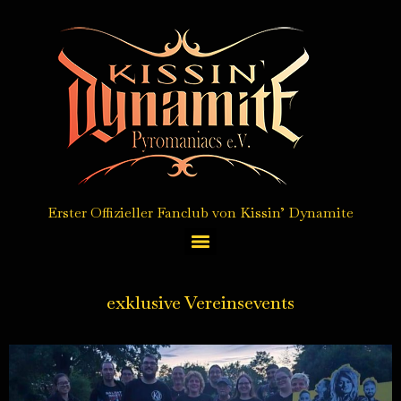
Erster Offizieller Fanclub von Kissin’ Dynamite
Autogrammkarten Service / autograph card service
exklusive Vereinsevents