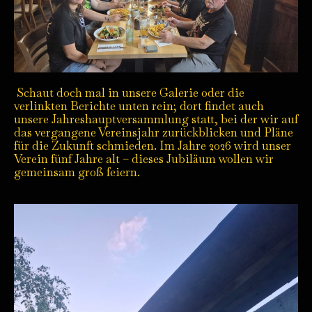
Schaut doch mal in unsere Galerie oder die
verlinkten Berichte unten rein; dort findet auch
unsere Jahreshauptversammlung statt, bei der wir auf
das vergangene Vereinsjahr zurückblicken und Pläne
für die Zukunft schmieden. Im Jahre 2026 wird unser
Verein fünf Jahre alt – dieses Jubiläum wollen wir
gemeinsam groß feiern.